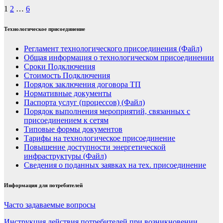
Навигация
1
2
…
6
по
Технологическое присоединение
записям
Регламент технологического присоединения (Файл)
Общая информация о технологическом присоединении
Сроки Подключения
Стоимость Подключения
Порядок заключения договора ТП
Нормативные документы
Паспорта услуг (процессов) (Файл)
Порядок выполнения мероприятий, связанных с
присоединением к сетям
Типовые формы документов
Тарифы на технологическое присоединение
Повышение доступности энергетической
инфраструктуры (Файл)
Сведения о поданных заявках на тех. присоединение
Информация для потребителей
Часто задаваемые вопросы
Инструкция действия потребителей при возникновении